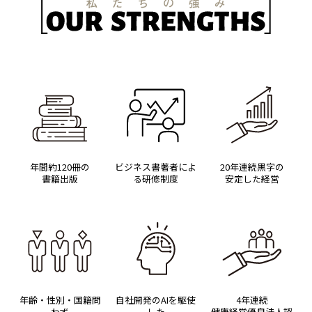
年間約120冊の
ビジネス書著者によ
20年連続黒字の
書籍出版
る
研修制度
安定した経営
年齢・性別・国籍問
自社開発のAIを駆使
4年連続
わず
した
健康経営優良法人認