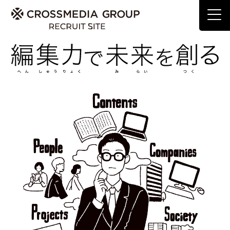
・
・
編集
ライティング
・
・
デザイン
プログラミング
CREATION
・
コンサルティング
・
マーケティング
SALES