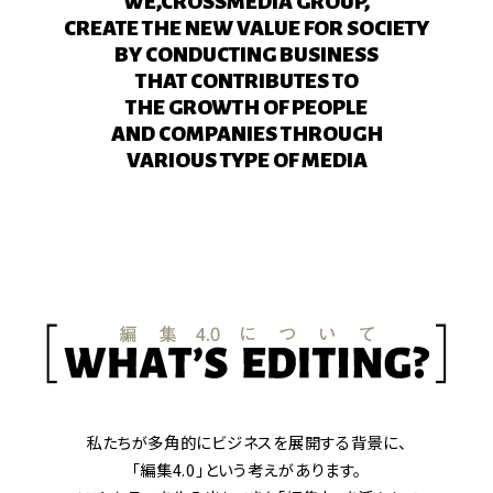
WE,CROSSMEDIA GROUP,
CREATE THE NEW VALUE FOR SOCIETY
BY CONDUCTING BUSINESS
THAT CONTRIBUTES TO
THE GROWTH OF PEOPLE
AND COMPANIES THROUGH
VARIOUS TYPE OF MEDIA
私たちが多角的にビジネスを展開する背景に、
「編集4.0」という考えがあります。